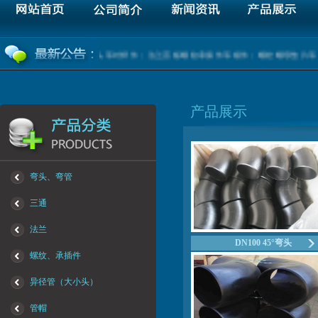
弯头三通大小头管帽封头等对焊件；法兰盲板螺纹承插件等锻件；螺栓螺母垫片等标
产品展示
弯头、弯管
三通
法兰
DN100 45°弯头
螺纹、承插件
异径管（大小头）
管帽